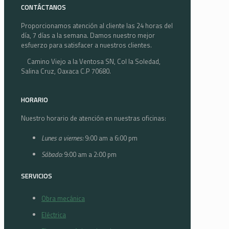
CONTÁCTANOS
Proporcionamos atención al cliente las 24 horas del
día, 7 días a la semana. Damos nuestro mejor
esfuerzo para satisfacer a nuestros clientes.
Camino Viejo a la Ventosa SN, Col la Soledad,
Salina Cruz, Oaxaca C.P 70680.
HORARIO
Nuestro horario de atención en nuestras oficinas:
Lunes a viernes:
9:00 am a 6:00 pm
Sábado:
9:00 am a 2:00 pm
SERVICIOS
Obra mecánica
Eléctrica